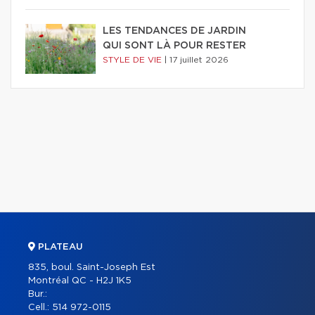
LES TENDANCES DE JARDIN
QUI SONT LÀ POUR RESTER
STYLE DE VIE
|
17 juillet 2026
PLATEAU
835, boul. Saint-Joseph Est
Montréal QC - H2J 1K5
Bur.:
Cell.:
514 972-0115